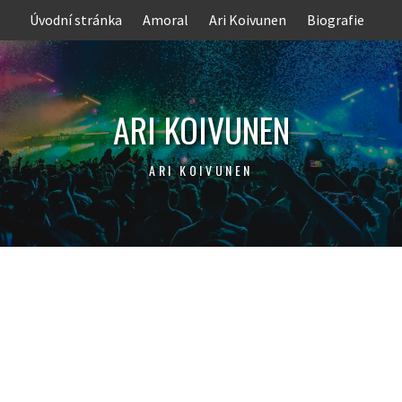
Skip
Úvodní stránka
Amoral
Ari Koivunen
Biografie
to
content
ARI KOIVUNEN
ARI KOIVUNEN