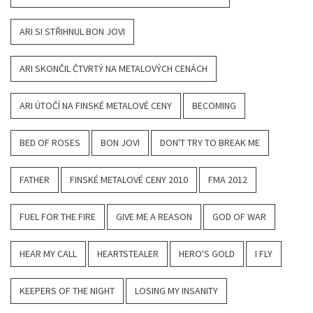
ARI SI STŘIHNUL BON JOVI
ARI SKONČIL ČTVRTÝ NA METALOVÝCH CENÁCH
ARI ÚTOČÍ NA FINSKÉ METALOVÉ CENY
BECOMING
BED OF ROSES
BON JOVI
DON'T TRY TO BREAK ME
FATHER
FINSKÉ METALOVÉ CENY 2010
FMA 2012
FUEL FOR THE FIRE
GIVE ME A REASON
GOD OF WAR
HEAR MY CALL
HEARTSTEALER
HERO'S GOLD
I FLY
KEEPERS OF THE NIGHT
LOSING MY INSANITY