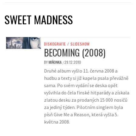
SWEET MADNESS
DISKOGRAFIE
/
SLIDESHOW
BECOMING (2008)
BY
MIŇONKA
29.12.2010
/
Druhé album vyšlo 11. června 2008 a
hudbu a texty si již kapela psala převážně
sama. Po svém vydání se deska opět
vyšvihla do čela finské hitparády a získala
zlatou desku za prodaných 15 000 nosičů
za jediný týden. Pilotním singlem byla
písň Give Me a Reason, která vyšla 5.
května 2008.