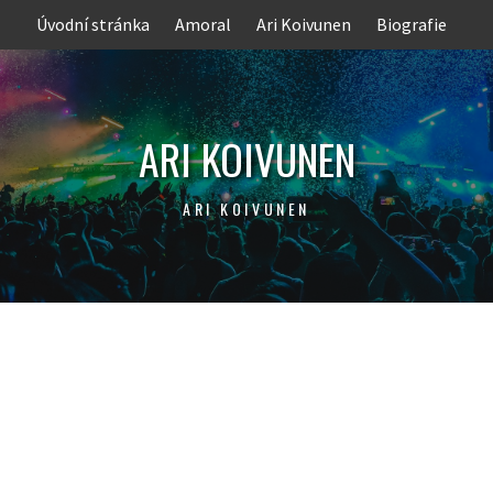
Skip
Úvodní stránka
Amoral
Ari Koivunen
Biografie
to
content
ARI KOIVUNEN
ARI KOIVUNEN