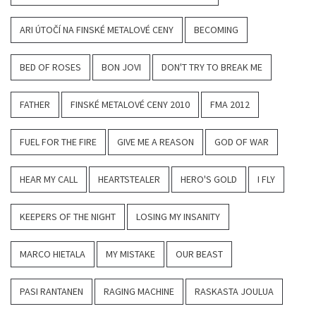
ARI ÚTOČÍ NA FINSKÉ METALOVÉ CENY
BECOMING
BED OF ROSES
BON JOVI
DON'T TRY TO BREAK ME
FATHER
FINSKÉ METALOVÉ CENY 2010
FMA 2012
FUEL FOR THE FIRE
GIVE ME A REASON
GOD OF WAR
HEAR MY CALL
HEARTSTEALER
HERO'S GOLD
I FLY
KEEPERS OF THE NIGHT
LOSING MY INSANITY
MARCO HIETALA
MY MISTAKE
OUR BEAST
PASI RANTANEN
RAGING MACHINE
RASKASTA JOULUA