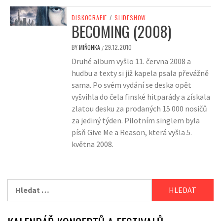
DISKOGRAFIE
/
SLIDESHOW
BECOMING (2008)
BY
MIŇONKA
29.12.2010
/
Druhé album vyšlo 11. června 2008 a
hudbu a texty si již kapela psala převážně
sama. Po svém vydání se deska opět
vyšvihla do čela finské hitparády a získala
zlatou desku za prodaných 15 000 nosičů
za jediný týden. Pilotním singlem byla
písň Give Me a Reason, která vyšla 5.
května 2008.
Vyhledávání