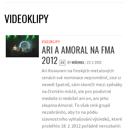
VIDEOKLIPY
VIDEOKLIPY
ARI A AMORAL NA FMA
2012
BY
MIŇONKA
22.2.2012
/
Ari Koivunen na finských metalových
cenách své nominace neproměnil, sice si
nevedl špatně, sám skončil mezi zpěváky
na čtvrtém místě, ale pro pověstné
medaile si nedošel ani on, ani jeho
skupina Amoral. To však celé grupě
nezabránilo, aby to na pódiu
slavnostního vyhlašování výsledků, které
proběhlo 18. 2. 2012 pořádně nerozbalili.