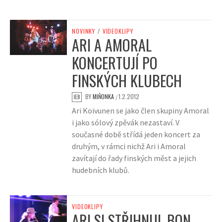
NOVINKY
/
VIDEOKLIPY
ARI A AMORAL
KONCERTUJÍ PO
FINSKÝCH KLUBECH
BY
MIŇONKA
1.2.2012
/
Ari Koivunen se jako člen skupiny Amoral
i jako sólový zpěvák nezastaví. V
současné době střídá jeden koncert za
druhým, v rámci nichž Ari i Amoral
zavítají do řady finských měst a jejich
hudebních klubů.
VIDEOKLIPY
ARI SI STŘIHNUL BON