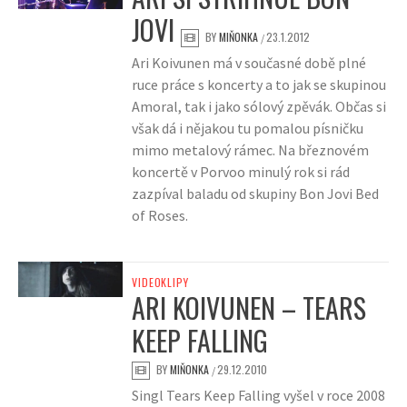
JOVI
BY
MIŇONKA
23.1.2012
/
Ari Koivunen má v současné době plné
ruce práce s koncerty a to jak se skupinou
Amoral, tak i jako sólový zpěvák. Občas si
však dá i nějakou tu pomalou písničku
mimo metalový rámec. Na březnovém
koncertě v Porvoo minulý rok si rád
zazpíval baladu od skupiny Bon Jovi Bed
of Roses.
VIDEOKLIPY
ARI KOIVUNEN – TEARS
KEEP FALLING
BY
MIŇONKA
29.12.2010
/
Singl Tears Keep Falling vyšel v roce 2008