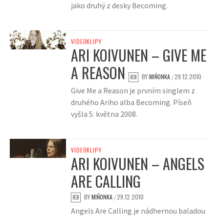
jako druhý z desky Becoming.
VIDEOKLIPY
ARI KOIVUNEN – GIVE ME
A REASON
BY
MIŇONKA
29.12.2010
/
Give Me a Reason je prvním singlem z
druhého Ariho alba Becoming. Píseň
vyšla 5. května 2008.
VIDEOKLIPY
ARI KOIVUNEN – ANGELS
ARE CALLING
BY
MIŇONKA
29.12.2010
/
Angels Are Calling je nádhernou baladou