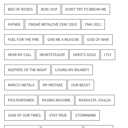
BED OF ROSES
BON JOVI
DON'T TRY TO BREAK ME
FATHER
FINSKÉ METALOVÉ CENY 2010
FMA 2012
FUEL FOR THE FIRE
GIVE ME A REASON
GOD OF WAR
HEAR MY CALL
HEARTSTEALER
HERO'S GOLD
I FLY
KEEPERS OF THE NIGHT
LOSING MY INSANITY
MARCO HIETALA
MY MISTAKE
OUR BEAST
PASI RANTANEN
RAGING MACHINE
RASKASTA JOULUA
SIGN OF OUR TIMES
STAY TRUE
STORMWIND