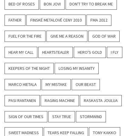
BED OF ROSES
BON JOVI
DON'T TRY TO BREAK ME
FATHER
FINSKÉ METALOVÉ CENY 2010
FMA 2012
FUEL FOR THE FIRE
GIVE ME A REASON
GOD OF WAR
HEAR MY CALL
HEARTSTEALER
HERO'S GOLD
I FLY
KEEPERS OF THE NIGHT
LOSING MY INSANITY
MARCO HIETALA
MY MISTAKE
OUR BEAST
PASI RANTANEN
RAGING MACHINE
RASKASTA JOULUA
SIGN OF OUR TIMES
STAY TRUE
STORMWIND
SWEET MADNESS
TEARS KEEP FALLING
TONY KAKKO