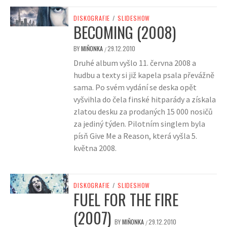
DISKOGRAFIE
/
SLIDESHOW
BECOMING (2008)
BY
MIŇONKA
29.12.2010
/
Druhé album vyšlo 11. června 2008 a
hudbu a texty si již kapela psala převážně
sama. Po svém vydání se deska opět
vyšvihla do čela finské hitparády a získala
zlatou desku za prodaných 15 000 nosičů
za jediný týden. Pilotním singlem byla
písň Give Me a Reason, která vyšla 5.
května 2008.
DISKOGRAFIE
/
SLIDESHOW
FUEL FOR THE FIRE
(2007)
BY
MIŇONKA
29.12.2010
/