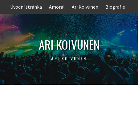
Skip
Úvodní stránka
Amoral
Ari Koivunen
Biografie
to
content
ARI KOIVUNEN
ARI KOIVUNEN