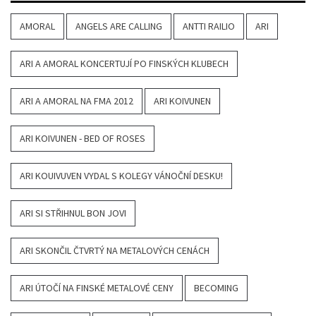
AMORAL
ANGELS ARE CALLING
ANTTI RAILIO
ARI
ARI A AMORAL KONCERTUJÍ PO FINSKÝCH KLUBECH
ARI A AMORAL NA FMA 2012
ARI KOIVUNEN
ARI KOIVUNEN - BED OF ROSES
ARI KOUIVUVEN VYDAL S KOLEGY VÁNOČNÍ DESKU!
ARI SI STŘIHNUL BON JOVI
ARI SKONČIL ČTVRTÝ NA METALOVÝCH CENÁCH
ARI ÚTOČÍ NA FINSKÉ METALOVÉ CENY
BECOMING