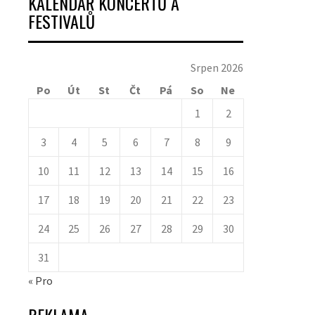
KALENDÁŘ KONCERTŮ A
FESTIVALŮ
Srpen 2026
Po
Út
St
Čt
Pá
So
Ne
1
2
3
4
5
6
7
8
9
10
11
12
13
14
15
16
17
18
19
20
21
22
23
24
25
26
27
28
29
30
31
« Pro