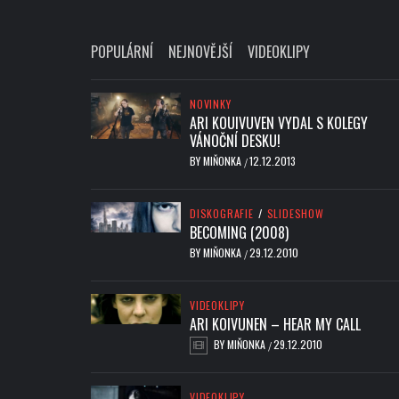
POPULÁRNÍ
NEJNOVĚJŠÍ
VIDEOKLIPY
NOVINKY
ARI KOUIVUVEN VYDAL S KOLEGY
VÁNOČNÍ DESKU!
BY
MIŇONKA
12.12.2013
/
DISKOGRAFIE
/
SLIDESHOW
BECOMING (2008)
BY
MIŇONKA
29.12.2010
/
VIDEOKLIPY
ARI KOIVUNEN – HEAR MY CALL
BY
MIŇONKA
29.12.2010
/
VIDEOKLIPY