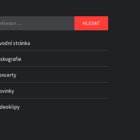
yhledávání
vodní stránka
iskografie
oncerty
ovinky
ideoklipy