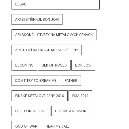
DESKU!
ARI SI STŘIHNUL BON JOVI
ARI SKONČIL ČTVRTÝ NA METALOVÝCH CENÁCH
ARI ÚTOČÍ NA FINSKÉ METALOVÉ CENY
BECOMING
BED OF ROSES
BON JOVI
DON'T TRY TO BREAK ME
FATHER
FINSKÉ METALOVÉ CENY 2010
FMA 2012
FUEL FOR THE FIRE
GIVE ME A REASON
GOD OF WAR
HEAR MY CALL