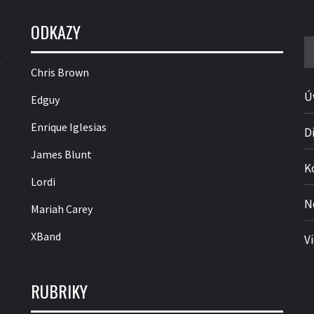
ODKAZY
V
Chris Brown
Ú
Edguy
Enrique Iglesias
D
James Blunt
K
Lordi
N
Mariah Carey
XBand
V
RUBRIKY