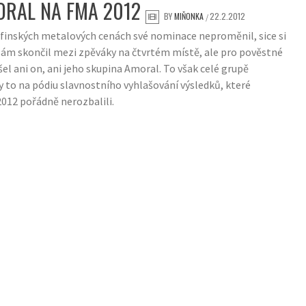
ORAL NA FMA 2012
BY
MIŇONKA
22.2.2012
/
 finských metalových cenách své nominace neproměnil, sice si
sám skončil mezi zpěváky na čtvrtém místě, ale pro pověstné
el ani on, ani jeho skupina Amoral. To však celé grupě
y to na pódiu slavnostního vyhlašování výsledků, které
2012 pořádně nerozbalili.