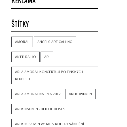
REKLAMA
ŠTÍTKY
AMORAL
ANGELS ARE CALLING
ANTTI RAILIO
ARI
ARI A AMORAL KONCERTUJÍ PO FINSKÝCH
KLUBECH
ARI A AMORAL NA FMA 2012
ARI KOIVUNEN
ARI KOIVUNEN - BED OF ROSES
ARI KOUIVUVEN VYDAL S KOLEGY VÁNOČNÍ