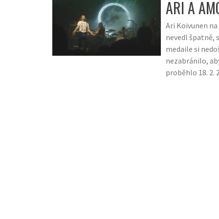
ARI A AM
Ari Koivunen na
nevedl špatně, 
medaile si nedoš
nezabránilo, ab
proběhlo 18. 2. 